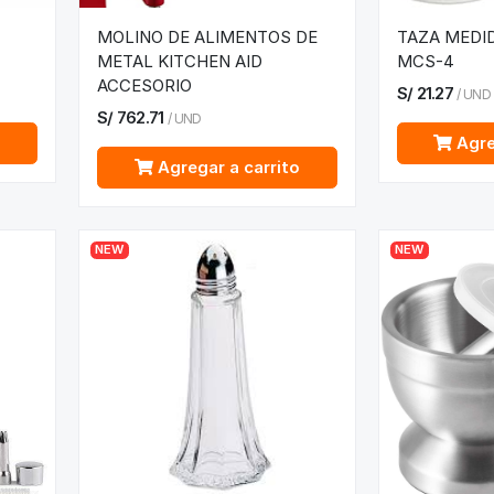
"
MOLINO DE ALIMENTOS DE
TAZA MEDI
METAL KITCHEN AID
MCS-4
ACCESORIO
S/
21.27
/
UND
S/
762.71
/
UND
o
Agre
Agregar a carrito
NEW
NEW