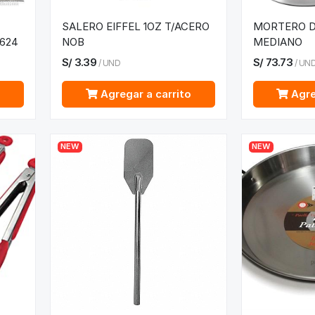
SALERO EIFFEL 1OZ T/ACERO
MORTERO D
6624
NOB
MEDIANO
S/
3.39
S/
73.73
/
UND
/
UN
o
Agregar a carrito
Agre
NEW
NEW