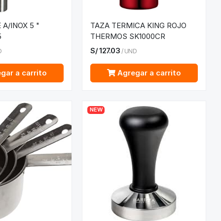
A/INOX 5 "
TAZA TERMICA KING ROJO
5
THERMOS SK1000CR
S/
127.03
D
/
UND
gar a carrito
Agregar a carrito
NEW