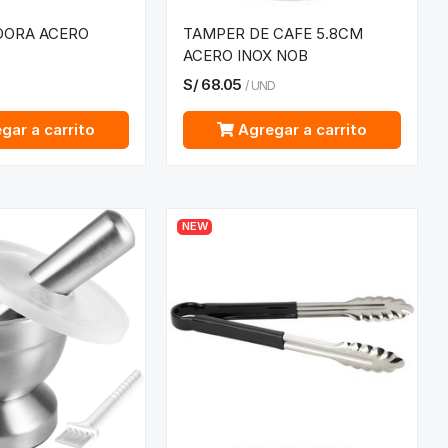
DORA ACERO
TAMPER DE CAFE 5.8CM
ACERO INOX NOB
S/
68.05
/
UND
gar a carrito
Agregar a carrito
NEW