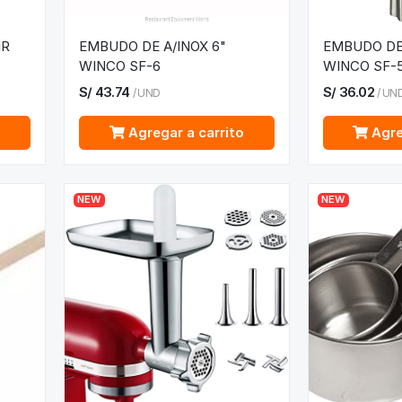
IR
EMBUDO DE A/INOX 6"
EMBUDO DE 
WINCO SF-6
WINCO SF-
S/
43.74
S/
36.02
/
UND
/
UN
o
Agregar a carrito
Agre
NEW
NEW