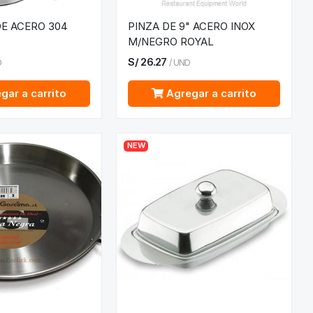
E ACERO 304
PINZA DE 9" ACERO INOX
M/NEGRO ROYAL
S/
26.27
D
/
UND
gar a carrito
Agregar a carrito
NEW