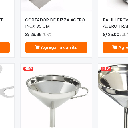
EF
CORTADOR DE PIZZA ACERO
PALILLEROV
INOX 35 CM
ACERO TRA
S/
29.66
S/
25.00
/
UND
/
UN
o
Agregar a carrito
Agre
NEW
NEW