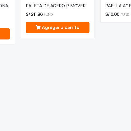
CONA
PALETA DE ACERO P MOVER
PAELLA AC
S/
211.86
S/
0.00
/
UND
/
UND
Agregar a carrito
o