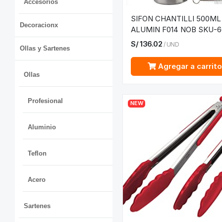
Accesorios
SIFON CHANTILLI 500ML
Decoracionx
ALUMIN F014 NOB SKU-
S/
136.02
/
UND
Ollas y Sartenes
Agregar a carrit
Ollas
Profesional
NEW
Aluminio
Teflon
Acero
Sartenes