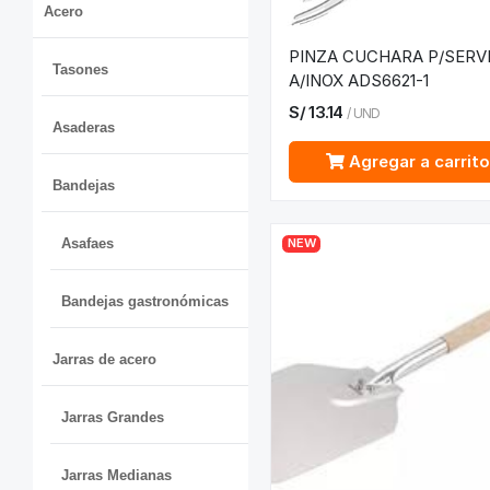
Acero
PINZA CUCHARA P/SERV
Tasones
A/INOX ADS6621-1
S/
13.14
/
UND
Asaderas
Agregar a carrit
Bandejas
Asafaes
NEW
Bandejas gastronómicas
Jarras de acero
Jarras Grandes
Jarras Medianas