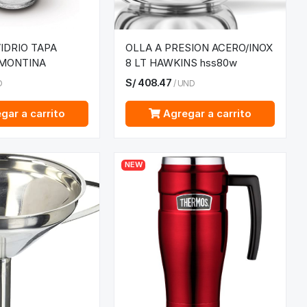
IDRIO TAPA
OLLA A PRESION ACERO/INOX
MONTINA
8 LT HAWKINS hss80w
S/
408.47
D
/
UND
gar a carrito
Agregar a carrito
NEW