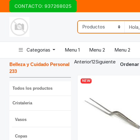
CONTACTO: 937268025
Categorias
Menu 1
Menu 2
Menu 2
Anterior
1
2
Siguiente
Ordenar
Belleza y Cuidado Personal
233
NEW
Todos los productos
Cristaleria
Vasos
Copas