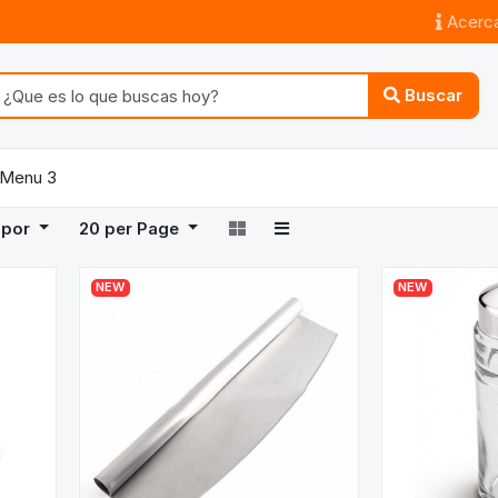
Acerca
Buscar
Menu 3
 por
20
per Page
NEW
NEW