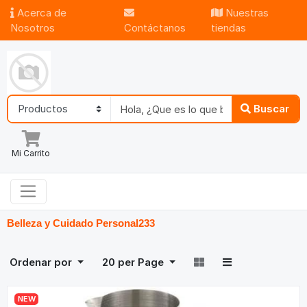
Acerca de
Nuestras
Nosotros
Contáctanos
tiendas
Buscar
Mi Carrito
Belleza y Cuidado Personal
233
Ordenar por
20
per Page
NEW