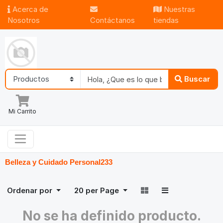
Acerca de
Nuestras
Nosotros
Contáctanos
tiendas
Buscar
Mi Carrito
Belleza y Cuidado Personal
233
Ordenar por
20
per Page
No se ha definido producto.