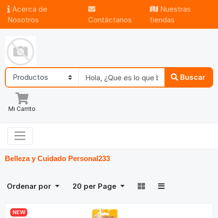
Acerca de
Nuestras
Nosotros
Contáctanos
tiendas
Buscar
Mi Carrito
Belleza y Cuidado Personal
233
Ordenar por
20
per Page
NEW