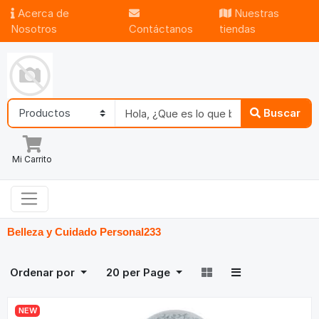
Acerca de
Nuestras
Nosotros
Contáctanos
tiendas
Buscar
Mi Carrito
Belleza y Cuidado Personal
233
Ordenar por
20
per Page
NEW