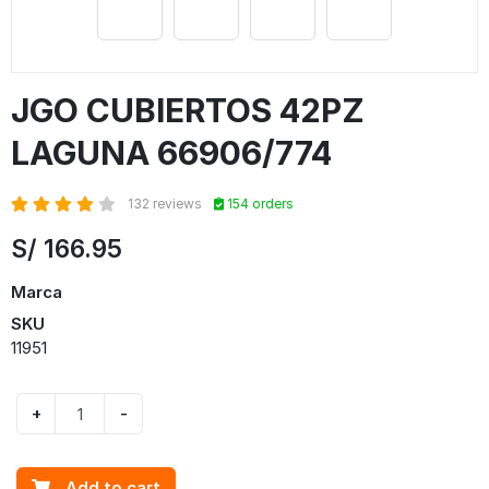
JGO CUBIERTOS 42PZ
LAGUNA 66906/774
132 reviews
154 orders
S/
166.95
Marca
SKU
11951
+
-
Add to cart