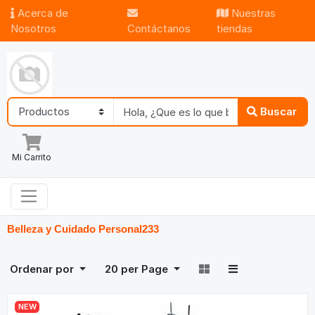
Acerca de
Nuestras
Nosotros
Contáctanos
tiendas
Buscar
Mi Carrito
Belleza y Cuidado Personal
233
Ordenar por
20
per Page
NEW