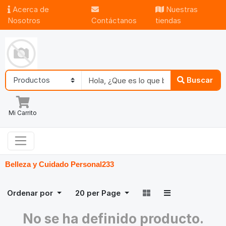
Acerca de
Nuestras
Nosotros
Contáctanos
tiendas
Buscar
Mi Carrito
Belleza y Cuidado Personal
233
Ordenar por
20
per Page
No se ha definido producto.