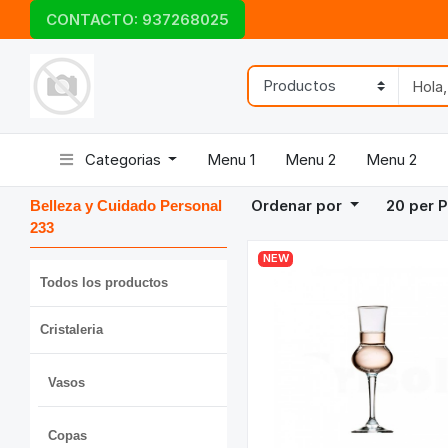
CONTACTO: 937268025
Categorias
Menu 1
Menu 2
Menu 2
Ordenar por
20
per 
Belleza y Cuidado Personal
233
NEW
Todos los productos
Cristaleria
Vasos
Copas