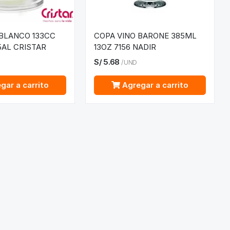
 BLANCO 133CC
COPA VINO BARONE 385ML
05AL CRISTAR
13OZ 7156 NADIR
S/
5.68
/
UND
gar a carrito
Agregar a carrito