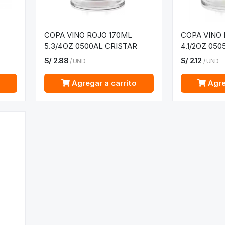
COPA VINO ROJO 170ML
COPA VINO
5.3/4OZ 0500AL CRISTAR
4.1/2OZ 05
S/
2.88
S/
2.12
/
UND
/
UND
o
Agregar a carrito
Agre