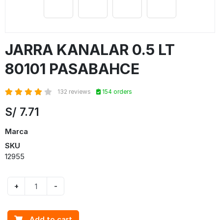
JARRA KANALAR 0.5 LT
80101 PASABAHCE
132 reviews
154 orders
S/
7.71
Marca
SKU
12955
+
-
Add to cart