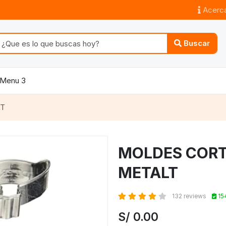
Acerca
Buscar
Menu 3
LT
MOLDES CORT
METALT
132 reviews
15
S/
0.00