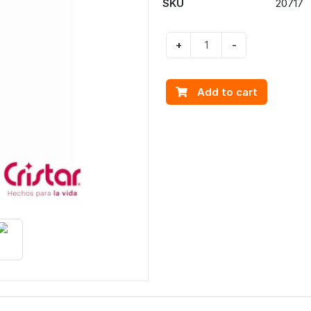
SKU
20717
+
-
Add to cart