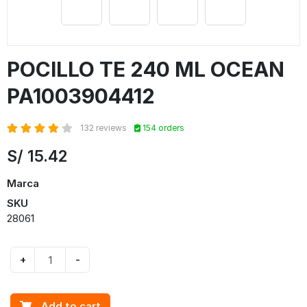
POCILLO TE 240 ML OCEAN
PA1003904412
132 reviews
154 orders
S/
15.42
Marca
SKU
28061
+
-
Add to cart