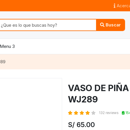
Acerca
Buscar
Menu 3
289
VASO DE PIÑ
WJ289
132 reviews
15
S/
65.00