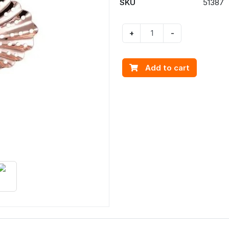
SKU
51387
+
-
Add to cart